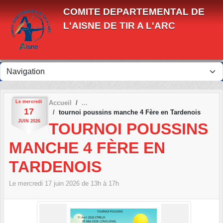
Panneau de gestion des cookies
COMITE DEPARTEMENTAL DE
L'AISNE DE TIR A L'ARC
Le
mercredi
Accueil
17
tournoi poussins manche 4 Fère en Tardenois
JUIN
2026
TOURNOI POUSSINS
MANCHE 4 FÈRE EN
TARDENOIS
Le
mercredi
17
juin
2026
de 13h à 17h