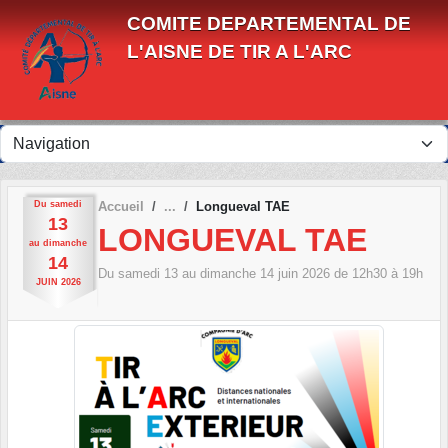
Panneau de gestion des cookies
COMITE DEPARTEMENTAL DE
L'AISNE DE TIR A L'ARC
Du
samedi
Accueil
Longueval TAE
13
LONGUEVAL TAE
au
dimanche
14
Du
samedi
13
au
dimanche
14
juin
2026
de 12h30 à 19h
JUIN
2026