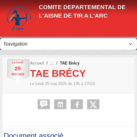
Panneau de gestion des cookies
COMITE DEPARTEMENTAL DE
L'AISNE DE TIR A L'ARC
Le
lundi
Accueil
TAE Brécy
25
TAE BRÉCY
MAI
2026
Le
lundi
25
mai
2026
de 13h à 17h15
Document associé