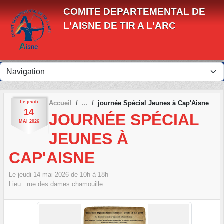
Panneau de gestion des cookies
COMITE DEPARTEMENTAL DE
L'AISNE DE TIR A L'ARC
Le
jeudi
Accueil
journée Spécial Jeunes à Cap'Aisne
14
JOURNÉE SPÉCIAL
MAI
2026
JEUNES À
CAP'AISNE
Le
jeudi
14
mai
2026
de 10h à 18h
Lieu :
rue des dames
chamouille