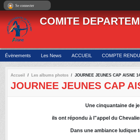
Panneau de gestion des cookies
Se connecter
COMITE DEPARTEME
Évènements
Les News
ACCUEIL
COMPTE REND
Accueil
Les albums photos
JOURNEE JEUNES CAP AISNE 14
JOURNEE JEUNES CAP AIS
Une cinquantaine de jeu
ils ont répondu à l"appel du Chevali
Dans une ambiance ludique to