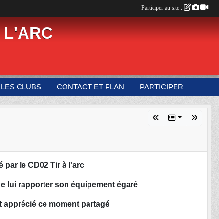
Participer au site :
 L'ARC
LES CLUBS
CONTACT ET PLAN
PARTICIPER
 par le CD02 Tir à l'arc
de lui rapporter son équipement égaré
nt apprécié ce moment partagé