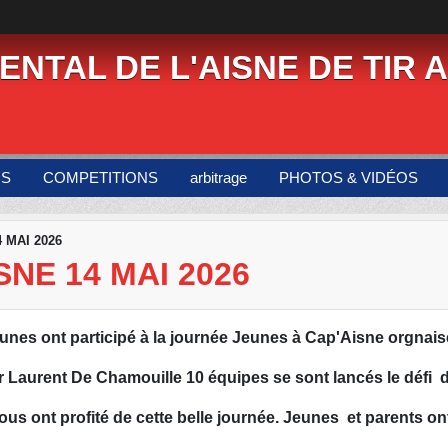
NTAL DE L'AISNE DE TIR A
US
COMPETITIONS
arbitrage
PHOTOS & VIDÉOS
 MAI 2026
NE 14 MAI 2026
nes ont participé à la journée Jeunes à Cap'Aisne orgnaisé
er Laurent De Chamouille 10 équipes se sont lancés le défi 
us ont profité de cette belle journée. Jeunes et parents o