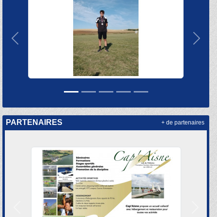
Précedent
Suiva
PARTENAIRES
+ de partenaires
Précedent
Suivan