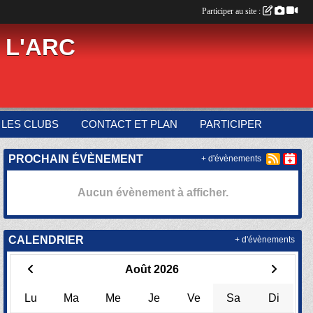
Participer au site :
 L'ARC
LES CLUBS
CONTACT ET PLAN
PARTICIPER
PROCHAIN ÉVÈNEMENT
+ d'évènements
Aucun évènement à afficher.
CALENDRIER
+ d'évènements
Août 2026
Lu
Ma
Me
Je
Ve
Sa
Di